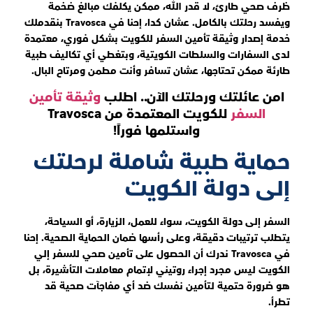
ظرف صحي طارئ، لا قدر الله، ممكن يكلفك مبالغ ضخمة
ويفسد رحلتك بالكامل. عشان كدا، إحنا في Travosca بنقدملك
خدمة إصدار وثيقة تأمين السفر للكويت بشكل فوري، معتمدة
لدى السفارات والسلطات الكويتية، وبتغطي أي تكاليف طبية
طارئة ممكن تحتاجها، عشان تسافر وأنت مطمن ومرتاح البال.
امن عائلتك ورحلتك الآن.. اطلب
وثيقة تأمين
السفر
للكويت المعتمدة من Travosca
واستلمها فوراً!
حماية طبية شاملة لرحلتك
إلى دولة الكويت
السفر إلى دولة الكويت، سواء للعمل، الزيارة، أو السياحة،
يتطلب ترتيبات دقيقة، وعلى رأسها ضمان الحماية الصحية. إحنا
في Travosca ندرك أن الحصول على تأمين صحي للسفر إلي
الكويت ليس مجرد إجراء روتيني لإتمام معاملات التأشيرة، بل
هو ضرورة حتمية لتأمين نفسك ضد أي مفاجآت صحية قد
تطرأ.