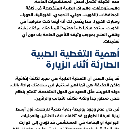
هذه الشبكة تشمل أفضل المستشفيات الخاصة،
والمستوصفات، والمراكز الطبية المتخصصة في كافة
المحافظات (الكويت، حولي، الأحمدي، الفروانية، الجهراء،
ومبارك الكبير). هذا يضمن لك أنه أينما كنت متواجداً في
الكويت، ستجد مركزاً طبياً معتمداً قريباً منك يمكنك زيارته
وتلقي العلاج بموجب وثيقة التأمين الخاصة بك دون أي
تعقيدات.
أهمية التغطية الطبية
الطارئة أثناء الزيارة
قد يظن البعض أن التغطية الطبية هي مجرد تكلفة إضافية،
ولكن الحقيقة هي أنها أهم استثمار في سلامتك وراحة بالك.
دولة الكويت، مثل العديد من الدول المتقدمة، تتمتع بنظام
صحي متطور جداً ولكنه مكلف للأجانب والزائرين.
في حال عدم وجود بوليصة رعاية صحية للرحلات، فإن أبسط
زيارة لغرفة الطوارئ قد تكلفك آلاف الدنانير، والعمليات
الجراحية أو الإقامة في المستشفى قد تؤدي إلى كوارث