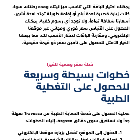
يمكنك اختيار الباقة التي تناسب ميزانيتك ومدة رحلتك، سواء
كانت زيارة قصيرة لعدة أيام أو إقامة طويلة تمتد لعدة أشهر.
أسعارنا شفافة تماماً، ولا توجد أي رسوم خفية. يمكنك
الحصول على اقتباس سعر فوري ومجاني عبر موقعنا
الإلكتروني، ومقارنة الباقات لتختار الأنسب لك، مما يجعلنا
الخيار الأمثل للحصول على تأمين سفر ذو قيمة حقيقية.
خطة سفر وهمية للفيزا
خطوات بسيطة وسريعة
للحصول على التغطية
الطبية
عملية الحصول على خدمة الحماية الطبية من Travosca سهلة
جداً ولا تستغرق سوى دقائق معدودة. إليك الخطوات:
الدخول إلى الموقع: تفضل بزيارة موقعنا الإلكتروني
تعبئة البيانات: ادخل بياناتك الشخصية، تاريخ السفر،