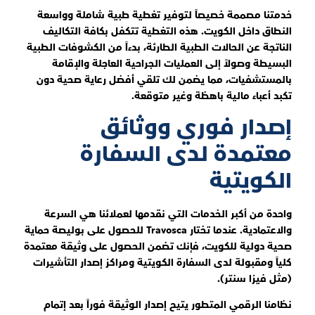
خدمتنا مصممة خصيصاً لتوفير تغطية طبية شاملة وواسعة
النطاق داخل الكويت. هذه التغطية تتكفل بكافة التكاليف
الناتجة عن الحالات الطبية الطارئة، بدءاً من الكشوفات الطبية
البسيطة وصولاً إلى العمليات الجراحية العاجلة والإقامة
بالمستشفيات، مما يضمن لك تلقي أفضل رعاية صحية دون
تكبد أعباء مالية باهظة وغير متوقعة.
إصدار فوري ووثائق
معتمدة لدى السفارة
الكويتية
واحدة من أكبر الخدمات التي نقدمها لعملائنا هي السرعة
والاعتمادية. عندما تختار Travosca للحصول على بوليصة حماية
صحية دولية للكويت، فإنك تضمن الحصول على وثيقة معتمدة
كلياً ومقبولة لدى السفارة الكويتية ومراكز إصدار التأشيرات
(مثل فيزا سنتر).
نظامنا الرقمي المتطور يتيح إصدار الوثيقة فوراً بعد إتمام