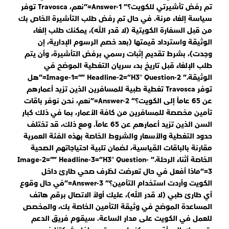
تم رفض تأشيرتي للكويت؟” Answer-1=”نعم، Travosca توفر
سياسة إلغاء مرنة. في حال تم رفض طلب التأشيرة الخاص بك
من قبل السفارة الكويتية (لا قدر الله)، يمكنك طلب إلغاء
الوثيقة واسترداد قيمتها (بعد خصم الرسوم الإدارية، إن
وجدت)، بشرط تقديم إثبات رسمي برفض التأشيرة، وأن يتم
طلب الإلغاء قبل تاريخ بدء سريان التغطية الموضح في
الوثيقة.” Image-1=”” Headline-2=”h3″ Question-2=”هل
توفر Travosca تغطية طبية للمسافرين الذين تزيد أعمارهم
عن 65 عاماً إلى الكويت؟” Answer-2=”نعم، نحن نوفر باقات
تأمين مخصصة للمسافرين من كافة الأعمار، بما في ذلك كبار
السن الذين تزيد أعمارهم عن 65 عاماً. ومع ذلك، قد تختلف
حدود التغطية والأسعار والشروط الخاصة بهذه الفئة العمرية
مقارنة بالباقات القياسية، لضمان تلبية احتياجاتهم الصحية
الخاصة أثناء الرحلة.” Image-2=”” Headline-3=”h3″ Question-
3=”ماذا أفعل في حال تعرضت لظرف صحي طارئ داخل
الكويت وأردت استخدام التأمين؟” Answer-3=”في حال وقوع
أي طارئ طبي (لا قدر الله)، عليك أولاً الاتصال برقم هاتف
المساعدة الموضح في وثيقة التأمين الخاصة بك، والمخصص
للعمل في الكويت على مدار الساعة. سيقوم فريق الدعم