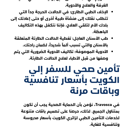
الغرفة والعلاج والأدوية.
الإخلاء الطبي الطارئ: في الحالات الحرجة جداً التي
تتطلب نقلك إلى منشأة طبية أخرى أو حتى إعادتك إلى
بلدك الأم لتلقي العلاج، فإننا نتكفل بهذه التكاليف
الباهظة.
طب الأسنان العاجل: تغطية الحالات الطارئة المتعلقة
بالأسنان والتي تسبب ألماً شديداً، لضمان راحتك.
الأدوية الموصوفة: تكاليف الأدوية الضرورية التي يتم
وصفها من قبل الأطباء لعلاج الحالات الطارئة.
تأمين صحي للسفر إلي
الكويت بأسعار تنافسية
وباقات مرنة
في Travosca، نؤمن بأن الحماية الصحية يجب أن تكون
بمتناول الجميع. لذلك، حرصنا على تصميم باقات متنوعة
لخدمات التأمين الطبي لزائري الكويت بأسعار مدروسة
وتنافسية للغاية.