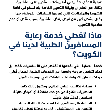
عملية الدفع. هذا يعني أنه يمكنك التقديم على التأشيرة
بثقة، مع العلم أن وثيقة التأمين الخاصة بك تستوفي كافة
الشروط والمتطلبات التي تفرضها السلطات الكويتية، مما
يقلل بشكل كبير من فرص رفض التأشيرة بسبب نقص أو عدم
صلاحية التأمين.
ماذا تغطي خدمة رعاية
المسافرين الطبية لدينا في
الكويت؟
خدمة الحماية التي نقدمها لا تقتصر على الأساسيات فقط، بل
تمتد لتشمل مروحة واسعة من الخدمات الطبية، لضمان أعلى
درجات الأمان لك ولعائلتك. الباقات التي نوفرها تشمل:
تغطية تكاليف العلاج الطارئ: ويشمل ذلك كافة
المصاريف الناتجة عن حوادث مفاجئة أو أمراض طارئة
تستدعي تدخلًا طبيًا عاجلًا.
الإقامة بالمستشفى: إذا استدعت الحالة الصحية
التنويم في المستشفى، فإن بوليصتنا تغطي تكاليف