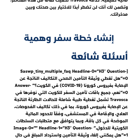
مالية حقيقية. خدمة Travosca تحميك تماماً من هذه المخاطر،
وتضمن لك أنك لن تضطر أبدًا للاختيار بين صحتك وبين
مدخراتك.
إنشاء خطة سفر وهمية
أسئلة شائعة
[saswp_tiny_multiple_faq Headline-0=”h3″ Question-
0=”هل تغطي وثيقة التأمين الصحي التكاليف الناتجة عن
الإصابة بفيروس كورونا (COVID-19) في الكويت؟” Answer-
0=”نعم، جميع باقات تأمين السفر للكويت التي نوفرها في
Travosca تشمل تغطية طبية شاملة للحالات الطارئة الناتجة
عن الإصابة بفيروس كورونا، بما في ذلك تكاليف الفحوصات،
العلاج، والإقامة في المستشفى، وفقاً للحدود المالية
الموضحة في كل باقة، وبما يتوافق مع متطلبات السلطات
الكويتية للدخول.” Image-0=”” Headline-1=”h3″ Question-
1=”هل يمكنني إلغاء وثيقة التأمين واسترداد المبلغ في حال