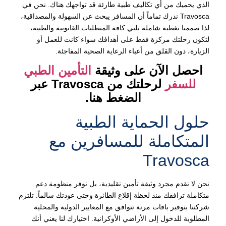
الذي يحميك من أي تكاليف طبية طارئة قد تواجهك هناك. نحن في
Travosca ندرك تماماً أن المسافر يبحث عن السهولة والمصداقية،
لذا صممنا تغطية شاملة تلبي كافة المتطلبات القانونية والطبية،
لتكون رحلتك مركزة فقط على أهدافك سواء كانت للعمل أو
الزيارة، دون القلق من أعباء الرعاية الصحية المفاجئة.
احصل الآن على وثيقة
التأمين الطبي
للسفر
لرحلتك من Travosca عبر
الضغط هنا.
حلول الحماية الطبية
المتكاملة للمسافرين مع
Travosca
نحن لا نقدم مجرد وثيقة تأمين تقليدية، بل نوفر منظومة دعم
متكاملة ترافقك منذ لحظة إقلاع الطائرة وحتى عودتك سالماً. تلتزم
شركتنا بتوفير باقات مرنة تتوافق مع المعايير الدولية والمحلية
المطلوبة للدخول إلى الأراضي الأوكرانية. اختيارك لنا يعني أنك