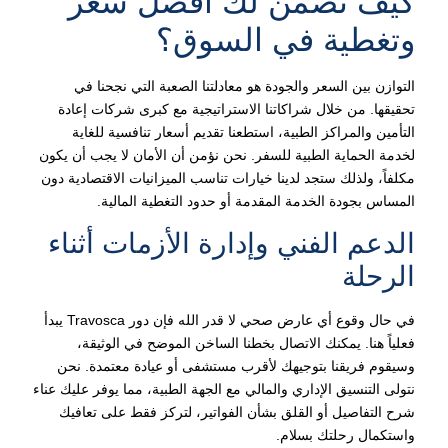
كيف نضمن لك أفضل سعر
وتغطية في السوق؟
التوازن بين السعر والجودة هو معادلتنا الصعبة التي نجحنا في
تحقيقها. من خلال شراكاتنا الاستراتيجية مع كبرى شركات إعادة
التأمين والمراكز الطبية، استطعنا تقديم أسعار تنافسية للغاية
لخدمة الحماية الطبية للسفر. نحن نؤمن أن الأمان لا يجب أن يكون
مكلفاً، ولذلك ستجد لدينا خيارات تناسب الميزانيات الاقتصادية دون
المساس بجودة الخدمة المقدمة أو حدود التغطية المالية.
الدعم الفني وإدارة الأزمات أثناء
الرحلة
في حال وقوع أي عارض صحي لا قدر الله فإن دور Travosca يبدأ
فعلياً هنا. يمكنك الاتصال بخطنا الساخن الموضح في الوثيقة،
وسيقوم فريقنا بتوجيهك لأقرب مستشفى أو عيادة معتمدة. نحن
نتولى التنسيق الإداري والمالي مع الجهة الطبية، مما يوفر عليك عناء
شرح التفاصيل أو القلق بشأن الفواتير، لتركز فقط على تعافيك
واستكمال رحلتك بسلام.