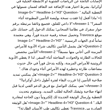
الإصابات الناتجة عن الرياضات الشتوية أو الأنشطة الجبلية في
أوكرانيا، بشرط اختيار هذه الإضافة عند التعاقد لضمان شمولها في
التغطية المالية.” Image-0=”” Headline-1=”h3″ Question-
1=”ماذا أفعل إذا فقدت نسخة بوليصة التأمين المطبوعة أثناء
السفر؟” Answer-1=”لا داعي للقلق، فجميع وثائقنا مرتبطة برقم
جواز سفرك في نظامنا السحابي؛ يمكنك الدخول إلى حسابك على
موقع Travosca وتحميل نسخة رقمية جديدة فوراً، وهي معتمدة
تماماً لدى الجهات الرسمية.” Image-1=”” Headline-2=”h3″
Question-2=”هل يشمل التأمين تكاليف شراء الأدوية للأمراض
المزمنة التي أعاني منها مسبقاً؟” Answer-2=”التأمين مخصص
للحالات الطارئة والحوادث المفاجئة أثناء السفر، لذا لا يغطي الأدوية
الروتينية للأمراض المزمنة، ولكنه يتدخل فوراً في حال حدوث
مضاعفات طارئة وخطيرة لهذه الأمراض أثناء وجودك هناك.”
Image-2=”” Headline-3=”h3″ Question-3=”هل يمكنني تمديد
صلاحية التأمين إذا قررت البقاء لفترة أطول داخل أوكرانيا؟”
Answer-3=”نعم، يمكنك التواصل مع فريق الدعم الفني لدينا قبل
انتهاء صلاحية وثيقتك الحالية لطلب التمديد، وسنقوم بتحديث
التغطية وإرسال الوثيقة الجديدة لك إلكترونياً دون الحاجة لمغادرة
البلاد.” Image-3=”” Headline-4=”h3″ Question-4=”هل الوثيقة
الصادرة من Travosca تغطي تكاليف طب الأسنان الطارئة؟”