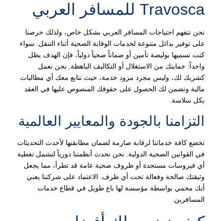
Travosca للمسافر العربي
نحن نتفهم احتياجات المسافر العربي بشكل خاص، ولذلك حرصنا
على توفير بدائل متنوعة لخدمات الوقاية الصحية أثناء التنقل. سواء
كنت تسميها بوليصة تأمين أو ضماناً صحياً دولياً، فإن الهدف يظل
واحداً: حمايتك من الاستغلال أو التكاليف الباهظة. نحن نعمل
كشريك لك، وليس مجرد مزود خدمة، حيث نتابع معك أي مطالبات
مالية ونضمن لك الحصول على حقوقك المنصوص عليها في العقد
بكل سلاسة.
التزامنا بالجودة والمعايير العالمية
تخضع كافة خدماتنا لرقابة صارمة لضمان مطابقتها لأحدث التحديثات
في القوانين الصحية الدولية. نحن نحدث أنظمتنا دورياً لتشمل تغطية
أي فيروسات مستجدة أو ظروف صحية عامة قد تطرأ، مما يجعل
وثيقتك صالحة وفعالة تحت أي ظرف. الاعتماد على شركتنا يعني
أنك محمي بواسطة مؤسسة لها باع طويل في قطاع خدمات
المسافرين.