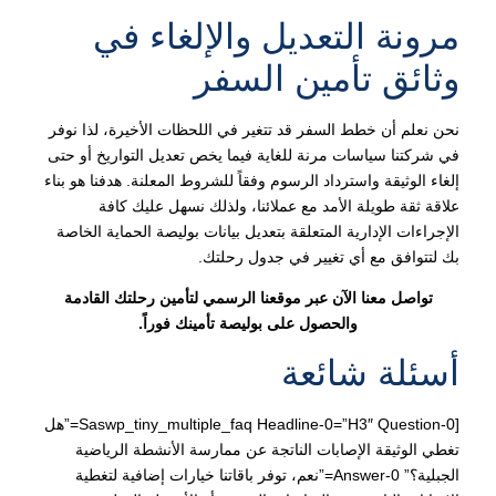
مرونة التعديل والإلغاء في
وثائق تأمين السفر
نحن نعلم أن خطط السفر قد تتغير في اللحظات الأخيرة، لذا نوفر
في شركتنا سياسات مرنة للغاية فيما يخص تعديل التواريخ أو حتى
إلغاء الوثيقة واسترداد الرسوم وفقاً للشروط المعلنة. هدفنا هو بناء
علاقة ثقة طويلة الأمد مع عملائنا، ولذلك نسهل عليك كافة
الإجراءات الإدارية المتعلقة بتعديل بيانات بوليصة الحماية الخاصة
بك لتتوافق مع أي تغيير في جدول رحلتك.
تواصل معنا الآن عبر موقعنا الرسمي لتأمين رحلتك القادمة
والحصول على بوليصة تأمينك فوراً.
أسئلة شائعة
[saswp_tiny_multiple_faq Headline-0=”h3″ Question-0=”هل
تغطي الوثيقة الإصابات الناتجة عن ممارسة الأنشطة الرياضية
الجبلية؟” Answer-0=”نعم، توفر باقاتنا خيارات إضافية لتغطية