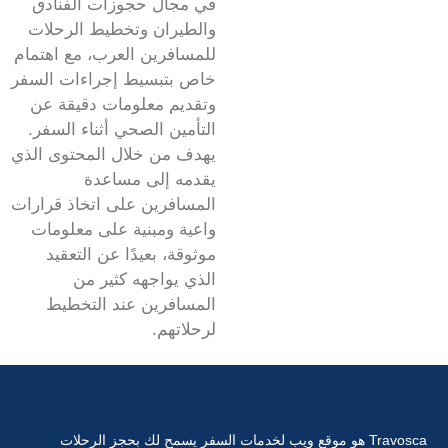
في مجال حجوزات الفنادق
والطيران وتخطيط الرحلات
للمسافرين العرب، مع اهتمام
خاص بتبسيط إجراءات السفر
وتقديم معلومات دقيقة عن
التأمين الصحي أثناء السفر.
يهدف من خلال المحتوى الذي
يقدمه إلى مساعدة
المسافرين على اتخاذ قرارات
واعية ومبنية على معلومات
موثوقة، بعيدًا عن التعقيد
الذي يواجهه كثير من
المسافرين عند التخطيط
لرحلاتهم.
Travosca هو موقع ويب لخدمات السفر يسمح لك بحجز الرحلات