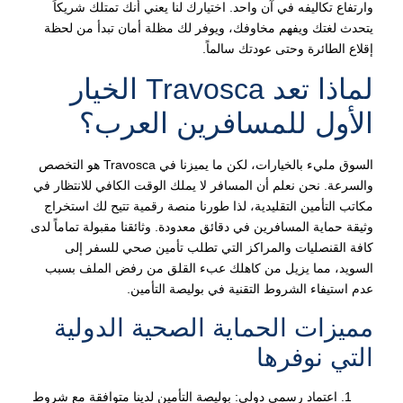
وارتفاع تكاليفه في آن واحد. اختيارك لنا يعني أنك تمتلك شريكاً
يتحدث لغتك ويفهم مخاوفك، ويوفر لك مظلة أمان تبدأ من لحظة
إقلاع الطائرة وحتى عودتك سالماً.
لماذا تعد Travosca الخيار
الأول للمسافرين العرب؟
السوق مليء بالخيارات، لكن ما يميزنا في Travosca هو التخصص
والسرعة. نحن نعلم أن المسافر لا يملك الوقت الكافي للانتظار في
مكاتب التأمين التقليدية، لذا طورنا منصة رقمية تتيح لك استخراج
وثيقة حماية المسافرين في دقائق معدودة. وثائقنا مقبولة تماماً لدى
كافة القنصليات والمراكز التي تطلب تأمين صحي للسفر إلى
السويد، مما يزيل من كاهلك عبء القلق من رفض الملف بسبب
عدم استيفاء الشروط التقنية في بوليصة التأمين.
مميزات الحماية الصحية الدولية
التي نوفرها
اعتماد رسمي دولي: بوليصة التأمين لدينا متوافقة مع شروط