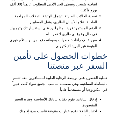
اتفاقية شينجن وتغطي الحد الأدنى المطلوب عالمياً (30 ألف
يورو فأكثر).
تغطية الحالات الطارئة: تشمل الوثيقة التدخلات الجراحية
العاجلة، علاج الأسنان الطارئ، ونقل المصابين.
الدعم المستمر: فريقنا متاح للرد على استفساراتك وتوجيهك
في حال وقوع أي طارئ لا قدر الله.
سهولة الإجراءات: خطوات بسيطة، دفع آمن، واستلام فوري
للوثيقة عبر البريد الإلكتروني.
خطوات الحصول على تأمين
السفر عبر منصتنا
عملية الحصول على بوليصة الرعاية الطبية للمسافرين معنا تتسم
بالبساطة المتناهية، وهي مصممة لتناسب الجميع سواء كنت خبيراً
في التكنولوجيا أو مستخدماً عادياً:
إدخال البيانات: تقوم بكتابة بياناتك الأساسية وفترة السفر
المقصودة.
اختيار الباقة: نقدم خيارات متنوعة تناسب مدة إقامتك