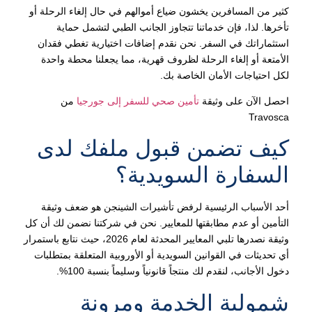
كثير من المسافرين يخشون ضياع أموالهم في حال إلغاء الرحلة أو
تأخرها. لذا، فإن خدماتنا تتجاوز الجانب الطبي لتشمل حماية
استثماراتك في السفر. نحن نقدم إضافات اختيارية تغطي فقدان
الأمتعة أو إلغاء الرحلة لظروف قهرية، مما يجعلنا محطة واحدة
لكل احتياجات الأمان الخاصة بك.
احصل الآن على وثيقة
تأمين صحي للسفر إلى جورجيا
من
Travosca
كيف تضمن قبول ملفك لدى
السفارة السويدية؟
أحد الأسباب الرئيسية لرفض تأشيرات الشينجن هو ضعف وثيقة
التأمين أو عدم مطابقتها للمعايير. نحن في شركتنا نضمن لك أن كل
وثيقة نصدرها تلبي المعايير المحدثة لعام 2026، حيث نتابع باستمرار
أي تحديثات في القوانين السويدية أو الأوروبية المتعلقة بمتطلبات
دخول الأجانب، لنقدم لك منتجاً قانونياً وسليماً بنسبة 100%.
شمولية الخدمة ومرونة