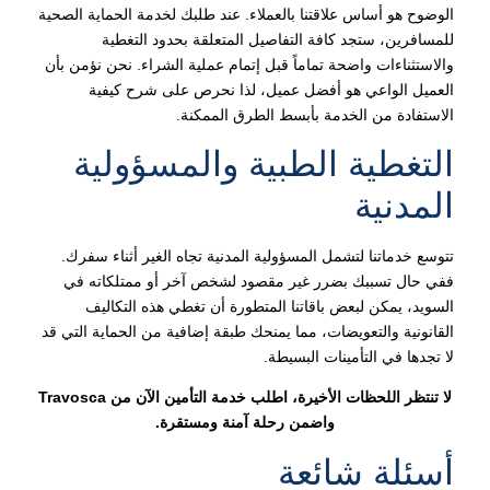
الوضوح هو أساس علاقتنا بالعملاء. عند طلبك لخدمة الحماية الصحية
للمسافرين، ستجد كافة التفاصيل المتعلقة بحدود التغطية
والاستثناءات واضحة تماماً قبل إتمام عملية الشراء. نحن نؤمن بأن
العميل الواعي هو أفضل عميل، لذا نحرص على شرح كيفية
الاستفادة من الخدمة بأبسط الطرق الممكنة.
التغطية الطبية والمسؤولية
المدنية
تتوسع خدماتنا لتشمل المسؤولية المدنية تجاه الغير أثناء سفرك.
ففي حال تسببك بضرر غير مقصود لشخص آخر أو ممتلكاته في
السويد، يمكن لبعض باقاتنا المتطورة أن تغطي هذه التكاليف
القانونية والتعويضات، مما يمنحك طبقة إضافية من الحماية التي قد
لا تجدها في التأمينات البسيطة.
لا تنتظر اللحظات الأخيرة، اطلب خدمة التأمين الآن من Travosca
واضمن رحلة آمنة ومستقرة.
أسئلة شائعة