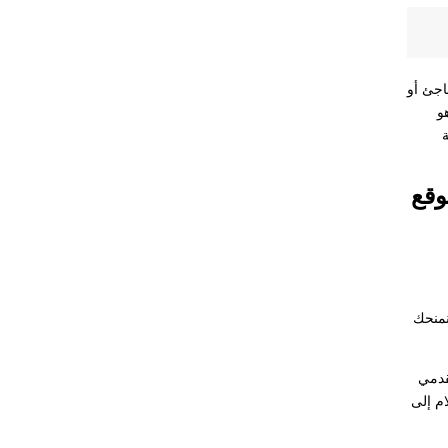
اجئ أو
و
ة
وقع
د وثيقة ورقية، بل نمنحك
قدمي
ام إلى