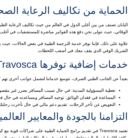
الحماية من تكاليف الرعاية الصحي
اليابان تصنف من بين أغلى الدول في العالم من حيث تكاليف الرعاية الطبية
الوقائي، حيث نتولى نحن دفع هذه الفواتير مباشرة للمستشفيات في أغلب ا
علاوة على ذلك، فإننا نوفر خدمة الترجمة الطبية في بعض الحالات، حيث يمك
الشريك الوفي الذي يقف معك في أصعب اللحظات.
خدمات إضافية توفرها Travosca للمسافرين
بعيداً عن الجانب الطبي الصرف، تتوسع خدماتنا لتشمل جوانب أخرى تهم 
تغطية المسؤولية المدنية: في حال تسبب المسافر بضرر غير مقصود
المساعدة في فقدان الوثائق: توجيه المسافر ومساعدته في حال فقد
التعويض عن تأخر الرحلات: تقديم دعم مالي في حال تأخرت رحلتك ال
التزامنا بالجودة والمعايير العالمي
تعتمد Travosca في تقديم برامج الحماية الطبية على شراكات قو
بكافة الالتزامات المالية تجاهك مهما بلغت قيمة المطالبة الطبية. نحن 