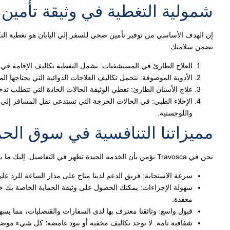
شمولية التغطية في وثيقة تأمين
إن الهدف الأساسي من توفير تأمين صحي للسفر إلي اليابان هو تغطية الت
تضمن سلامتك:
العلاج الطارئ في المستشفيات: تشمل التغطية تكاليف الإقامة في 
الأدوية الموصوفة: نتحمل تكاليف العلاجات الدوائية التي يحتاجها الم
علاج الأسنان الطارئ: تغطي الوثيقة الحالات الحادة التي تتطلب تدخلاً
الإخلاء الطبي: في الحالات الحرجة التي تستدعي نقل المسافر إلى 
واللوجستية.
مميزاتنا التنافسية في سوق الحما
نحن في Travosca نؤمن بأن الخدمة الجيدة تظهر في التفاصيل. إليك ما يجعلنا مختلفين:
سرعة الاستجابة: فريق الدعم لدينا متاح على مدار الساعة للرد 
سهولة الإجراءات: يمكنك الحصول على وثيقة الحماية الخاصة بك خلا
معقدة.
قبول واسع: وثائقنا معترف بها لدى السفارات والقنصليات، مما يسهل
شفافية تامة: لا توجد تكاليف مخفية أو بنود غامضة؛ كل شيء مو