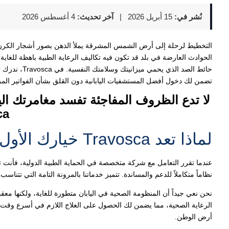
نُشر في:
15 أبريل 2026
|
آخر تحديث:
4 أغسطس 2026
التخطيط لرحلة إلى أرض الشمس المشرقة يملأ الذهن بصور أشجار الكرز و
الحوادث العارضة في بلد قد تكون فيه تكاليف الرعاية الطبية باهظة للغا
حائط الصد الذ
تضمن لك دخول أفضل المستشفيات اليابانية دون القلق بشأن الفواتير المرت
لا تدع الظروف المفاجئة تفسد مغامرتك الي
a.
لماذا تعد Travosca خيارك الأول عند السفر إلى اليابان؟
نظاماً متكاملاً للدعم والمساندة. تتميز خدماتنا بالمرونة التامة التي تتنا
نحن نعي جيداً أن المنظومة الصحية في اليابان متطورة للغاية، ولكنها مع
الرعاية الصحية، مما يضمن لك الحصول على العلاج اللازم في أسرع وقت ممك
أرض الوطن.