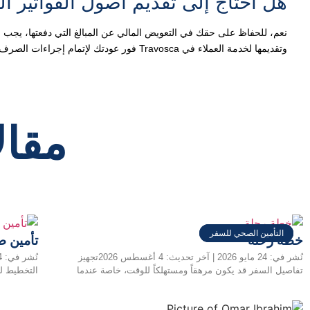
هل أحتاج إلى تقديم أصول الفواتير ا
نعم، للحفاظ على حقك في التعويض المالي عن المبالغ التي دفعتها، يجب عل
وتقديمها لخدمة العملاء في Travosca فور عودتك لإتمام إجراءات الصرف.
مقال
خطة السفر
التأمين الصحي للسفر
التأمين الصحي للسفر
خطة رحلة
تأمين ص
نُشر في: 24 مايو 2026 | آخر تحديث: 4 أغسطس 2026تجهيز
تفاصيل السفر قد يكون مرهقاً ومستهلكاً للوقت، خاصة عندما
التخطيط لز