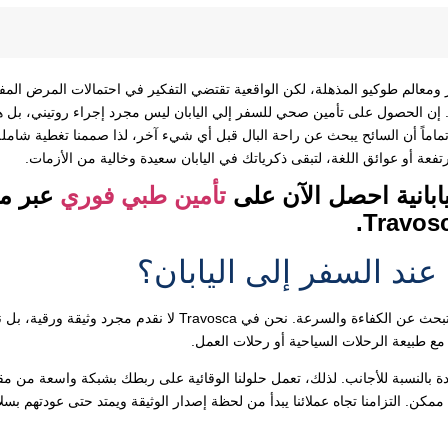
معالم طوكيو المذهلة، لكن الواقعية تقتضي التفكير في احتمالات المرض المف
ية. إن الحصول على تأمين صحي للسفر إلي اليابان ليس مجرد إجراء روتيني، بل ه
ي يحمي ميزانيتك وسلامتك النفسية. في Travosca، ندرك تماماً أن السائح يبحث عن راحة البال قبل أي شيء آخر، لذا صممنا تغطية شامل
فعة أو عوائق اللغة، لتبقى ذكرياتك في اليابان سعيدة وخالية من الأزمات.
ابانية احصل الآن على
تأمين طبي فوري
عبر م
Travosc
عندما تقرر التعامل مع شركة متخصصة في الحماية الطبية الدولية، فأنت تبحث عن الكفاءة والسرعة. نحن في Travosca لا نقدم مجر
سب مع طبيعة الرحلات السياحية أو رحلات العمل.
قدة بالنسبة للأجانب. لذلك، تعمل حلولنا الوقائية على ربطك بشبكة واسعة من م
ن. التزامنا تجاه عملائنا يبدأ من لحظة إصدار الوثيقة ويمتد حتى عودتهم بسل