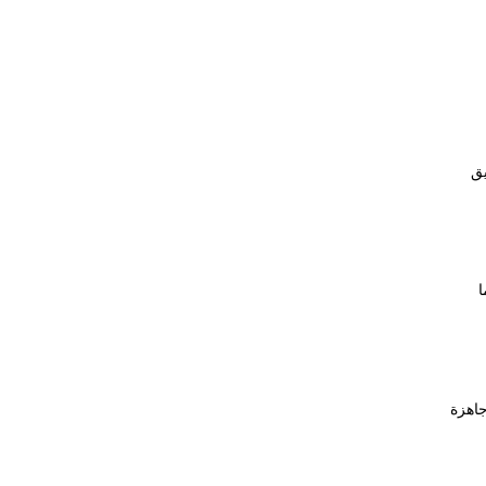
يق
ا
جاهزة